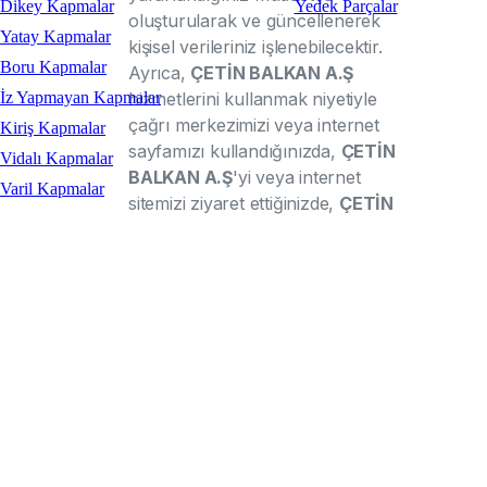
Dikey Kapmalar
Yedek Parçalar
oluşturularak ve güncellenerek
Yatay Kapmalar
kişisel verileriniz işlenebilecektir.
Boru Kapmalar
Ayrıca,
ÇETİN BALKAN A.Ş
hizmetlerini kullanmak niyetiyle
İz Yapmayan Kapmalar
çağrı merkezimizi veya internet
Kiriş Kapmalar
sayfamızı kullandığınızda,
ÇETİN
Vidalı Kapmalar
BALKAN A.Ş
'yi veya internet
Varil Kapmalar
sitemizi ziyaret ettiğinizde,
ÇETİN
BALKAN A.Ş
'nın düzenlediği
eğitim, seminer veya
organizasyonlara katıldığınızda
kişisel verileriniz işlenebilecektir.
Toplanan kişisel verileriniz,
ÇETİN BALKAN A.Ş
tarafından
sunulan ürün ve hizmetlerden
sizleri faydalandırmak için gerekli
çalışmaların iş birimlerimiz