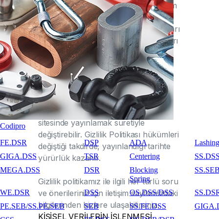
ancak kullanıcılar dilerse teknik iletişim
dosyasının gelmemesi veya teknik
iletişim dosyasının gönderildiğinde uyarı
verilmesini sağlayacak biçimde ayarları
değiştirebilirler.
Firmamız, işbu "Gizlilik Politikası"
hükümlerini dilediği zaman sitede
yayınlamak veya kullanıcılara
elektronik posta göndermek veya
sitesinde yayınlamak suretiyle
Codipro
değiştirebilir. Gizlilik Politikası hükümleri
FE.DSR
DSP
ADA
Lashin
değiştiği takdirde, yayınlandığı tarihte
GIGA.DSS
TSR
Centering
SS.DS
yürürlük kazanır.
MEGA.DSS
DSR
Blocking
SS.SE
Spring
Gizlilik politikamız ile ilgili her türlü soru
ve önerileriniz için iletişim sayfamızdaki
WE.DSR
DSS
OS.DSS/DSS
SS.DS
bilgilerinden bizlere ulaşabilirsiniz.
PE.SEB/SS.PE.SEB
SEB
SS.FE.DSS
GIGA.
KİŞİSEL VERİLERİN İŞLENMESİ