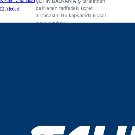
ÇETİN BALKAN A.Ş
tarafından
Kesme Makinaları
belirlenen tarifedeki ücret
El Aletleri
alınacaktır. Bu kapsamda kişisel
veri sahipleri;
• Kişisel veri işlenip işlenmediğini
öğrenme,
• Kişisel verileri işlenmişse buna
ilişkin bilgi talep etme,
• Kişisel verilerin işlenme amacını
ve bunların amacına uygun
kullanılıp kullanılmadığını
öğrenme,
• Yurt içinde veya yurt dışında
kişisel verilerin aktarıldığı üçüncü
kişileri bilme,
• Kişisel verilerin eksik veya yanlış
işlenmiş olması hâlinde bunların
düzeltilmesini isteme ve bu
kapsamda yapılan işlemin kişisel