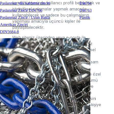
kendi bünyesinde kullanıcı profili belirlemek ve
Paslanmaz yük kaldırma zinciri
Din764
istatistiksel çalışmalar yapmak amacıyla
Paslanmaz Zincir DIN766
Din763
kullanabilecek ve sadece bu çalışmaların
Paslanmaz Zincir / Uzun Bakla
Plastik
yapılması amacıyla üçüncü kişiler ile
Amerikan Zinciri
paylaşabilecektir.
DIN5684-8
Web sitemiz üzerinden veya e-posta ile
gerçekleştirilen onay sürecinde, üyelerimiz
tarafından elektronik ortamdan iletilen kişisel
bilgiler, üyelerimiz ile yaptığımız "Kullanıcı
Sözleşmesi" ile belirlenen amaçlar ve kapsam
dışında üçüncü kişilere açıklanmayacaktır.
ÇETİN BALKAN A.Ş, gizli bilgileri kesinlikle özel
ve gizli tutmayı, bunu bir sır saklama yükümü
olarak addetmeyi ve gizliliğin sağlanması ve
sürdürülmesi, gizli bilginin tamamının veya
herhangi bir kısmının kamu alanına girmesini
veya yetkisiz kullanımını veya üçüncü bir kişiye
ifşasını önlemek için gerekli tüm tedbirleri