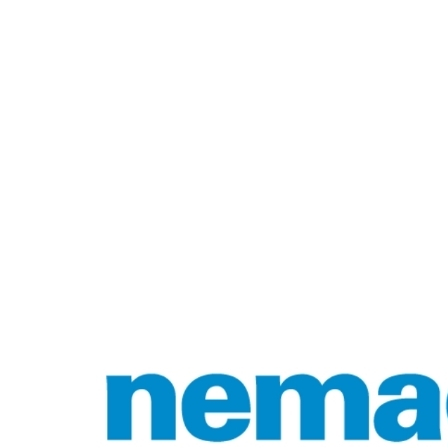
Kişisel verileriniz, her türlü sözlü,
yazılı ya da elektronik ortamda,
yukarıda yer verilen amaçlar
doğrultusunda
ÇETİN BALKAN
A.Ş
olarak sunduğumuz ürün ve
hizmetlerin belirlenen yasal
çerçevede sunulabilmesi ve bu
kapsamda
ÇETİN BALKAN
A.Ş
’nin sözleşme ve yasadan
doğan mesuliyetlerini eksiksiz ve
doğru bir şekilde yerine
getirebilmesi gayesi ile edinilir. Bu
hukuki sebeple toplanan kişisel
verileriniz KVK Kanunu’nun 5. ve
6. maddelerinde belirtilen kişisel
veri işleme şartları ve amaçları
kapsamında bu metnin (1) ve (2)
numaralı maddelerinde belirtilen
amaçlarla da işlenebilmekte ve