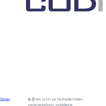
Kişisel Verilerin Toplanması,
İşlenmesi ve İşleme Amaçları
Kişisel verileriniz,
ÇETİN BALKAN
A.Ş
tarafından verilen hizmet,
ürün ya da ticari faaliyete bağlı
olarak değişkenlik
gösterebilmekle; otomatik ya da
otomatik olmayan yöntemlerle,
ofisler, şubeler, bayiler, çağrı
merkezi, internet sitesi, sosyal
medya mecraları, mobil
uygulamalar ve benzeri
vasıtalarla sözlü, yazılı ya da
elektronik olarak
toplanabilecektir.
ÇETİN BALKAN
A.Ş'
nin ürün ve hizmetlerinden
Terrier
yararlandığınız müddetçe