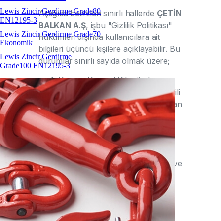
Lewis Zincir Gerdirme Grade80
Aşağıda belirtilen sınırlı hallerde
ÇETİN
EN12195-3
BALKAN A.Ş
, işbu "Gizlilik Politikası"
Lewis Zincir Gerdirme Grade70
hükümleri dışında kullanıcılara ait
Ekonomik
bilgileri üçüncü kişilere açıklayabilir. Bu
Lewis Zincir Gerdirme
durumlar sınırlı sayıda olmak üzere;
Grade100 EN12195-3
Kanun, Kanun Hükmünde
Kararname, Yönetmelik vb. yetkili
hukuki otorite tarafından çıkarılan
ve yürürlükte olan hukuk
kurallarının getirdiği
zorunluluklara uymak;
Web sitemizin kullanıcılarla
akdettiği ‘Üyelik Sözleşmesi’nin ve
diğer sözleşmelerin gereklerini
yerine getirmek ve bunları
uygulamaya koymak amacıyla;
Yetkili idari ve adli otorite