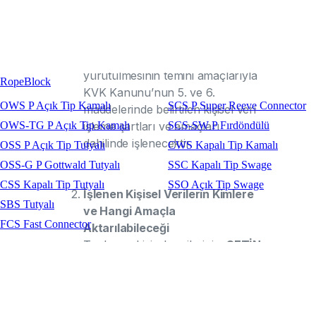
A.Ş
’nın ticari ve iş stratejilerinin
belirlenmesi ve uygulanması ve
ÇETİN BALKAN A.Ş
’nin insan
kaynakları politikalarının
yürütülmesinin temini amaçlarıyla
RopeBlock
KVK Kanunu’nun 5. ve 6.
OWS P Açık Tip Kamalı
SCS P Super Reeve Connector
maddelerinde belirtilen kişisel veri
işleme şartları ve amaçları
OWS-TG P Açık Tip Kamalı
SCS-SW P Fırdöndülü
dahilinde işlenecektir.
OSS P Açık Tip Tutyalı
CWS Kapalı Tip Kamalı
OSS-G P Gottwald Tutyalı
SSC Kapalı Tip Swage
CSS Kapalı Tip Tutyalı
SSO Açık Tip Swage
İşlenen Kişisel Verilerin Kimlere
SBS Tutyalı
ve Hangi Amaçla
FCS Fast Connector
Aktarılabileceği
Toplanan kişisel verileriniz;
ÇETİN
BALKAN A.Ş
tarafından sunulan
ürün ve hizmetlerden sizleri
faydalandırmak için gerekli
çalışmaların iş birimlerimiz