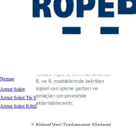
süreçleri, hukuki uyum süreci,
mali işler vb.),
ÇETİN BALKAN
A.Ş
'nin ticari ve iş stratejilerinin
belirlenmesi ve uygulanması ile
ÇETİN BALKAN A.Ş
'nin insan
kaynakları politikalarının
yürütülmesinin temini amaçlarıyla
iş ortaklarımıza, tedarikçilerimize,
ÇETİN BALKAN A.Ş
bayilerine,
kanunen yetkili kamu kurumları
ve özel kişilere, KVK Kanunu’nun
Nemag
8. ve 9. maddelerinde belirtilen
kişisel veri işleme şartları ve
Armut Soket
amaçları çerçevesinde
Armut Soket Tip S
aktarılabilecektir.
Armut Soket Kilidi
Kişisel Veri Toplamanın Yöntemi
ve Hukuki Sebebi