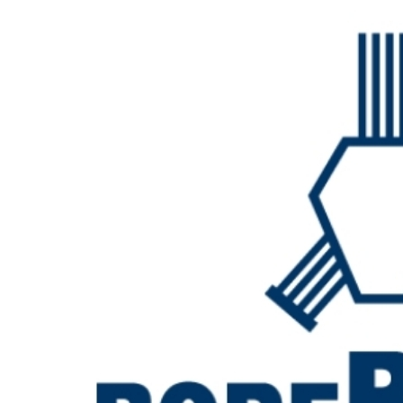
tarafından yapılması,
ÇETİN
BALKAN A.Ş
tarafından sunulan
ürün ve hizmetlerin sizlerin
beğeni, kullanım alışkanlıkları ve
ihtiyaçlarına göre özelleştirilerek
sizlere önerilmesi,
ÇETİN
BALKAN A.Ş
ve
ÇETİN BALKAN
A.Ş
ile iş ilişkisi içerisinde olan
kişilerin hukuki ve ticari
güvenliğinin temini
ÇETİN
BALKAN A.Ş
tarafından
yürütülen iletişime yönelik idari
operasyonlar,
ÇETİN BALKAN
A.Ş
’ya ait lokasyonların fiziksel
güvenliğini ve denetimini
sağlamak, iş
ortağı/müşteri/tedarikçi (yetkili
veya çalışanları) değerlendirme