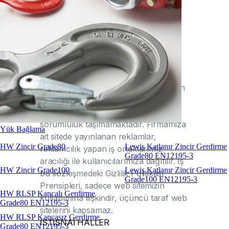
E-POSTA HUKUKİ ŞARTLAR
ÜÇÜNCÜ TARAF WEB SİTELERİ VE
UYGULAMALAR
ÇETİN BALKAN A.Ş
, web sitesi
dâhilinde başka sitelere link verebilir.
Firmamız, bu linkler vasıtasıyla erişilen
sitelerin gizlilik uygulamaları ve
içeriklerine yönelik herhangi bir
sorumluluk taşımamaktadır. Firmamıza
Yük Bağlama
ait sitede yayınlanan reklamlar,
HW Zincir Grade80
Lewis Katlanır Zincir Gerdirme
reklamcılık yapan iş ortaklarımız
Grade80 EN12195-3
aracılığı ile kullanıcılarımıza dağıtılır. İş
HW Zincir Grade100
Lewis Katlanır Zincir Gerdirme
bu sözleşmedeki Gizlilik Politikası
Grade100 EN12195-3
Prensipleri, sadece web sitemizin
HW RLSP Kancalı Gerdirme
kullanımına ilişkindir, üçüncü taraf web
Grade80 EN12195-3
sitelerini kapsamaz.
HW RLSP Kancasız Gerdirme
İSTİSNAİ HALLER
Grade80 EN12195-3