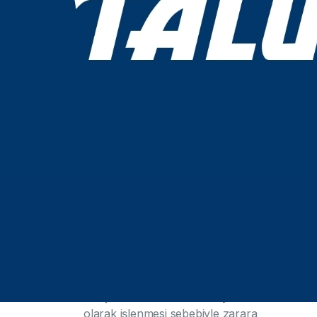
verilerin aktarıldığı üçüncü
kişilere bildirilmesini isteme,
• KVK Kanunu’nun ve ilgili diğer
kanun hükümlerine uygun olarak
işlenmiş olmasına rağmen,
işlenmesini gerektiren sebeplerin
ortadan kalkması hâlinde kişisel
verilerin silinmesini veya yok
edilmesini isteme ve bu kapsamda
yapılan işlemin kişisel verilerin
aktarıldığı üçüncü kişilere
bildirilmesini isteme,
• İşlenen verilerin münhasıran
otomatik sistemler vasıtasıyla
analiz edilmesi suretiyle kişinin
kendisi aleyhine bir sonucun
ortaya çıkmasına itiraz etme,
• Kişisel verilerin kanuna aykırı
olarak işlenmesi sebebiyle zarara