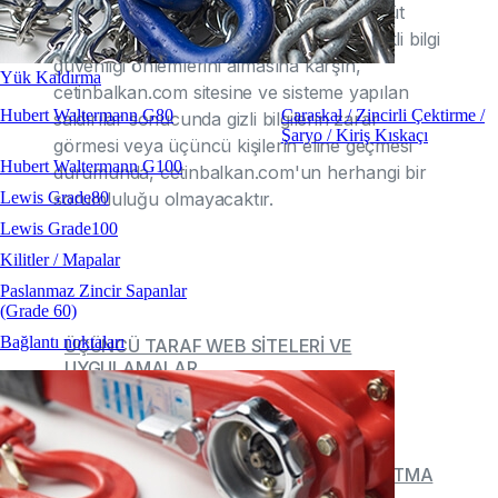
almayı ve gerekli özeni göstermeyi taahhüt
etmektedir. ÇETİN BALKAN A.Ş'nin gerekli bilgi
güvenliği önlemlerini almasına karşın,
Yük Kaldırma
cetinbalkan.com sitesine ve sisteme yapılan
Hubert Waltermann G80
Caraskal / Zincirli Çektirme /
saldırılar sonucunda gizli bilgilerin zarar
Şaryo / Kiriş Kıskaçı
görmesi veya üçüncü kişilerin eline geçmesi
Hubert Waltermann G100
durumunda, cetinbalkan.com'un herhangi bir
sorumluluğu olmayacaktır.
Lewis Grade80
Lewis Grade100
Kilitler / Mapalar
Paslanmaz Zincir Sapanlar
(Grade 60)
Bağlantı noktaları
ÜÇÜNCÜ TARAF WEB SİTELERİ VE
UYGULAMALAR
İSTİSNAİ HALLER
TARAYICI ÇEREZLERİ
KİŞİSEL VERİLERİN İŞLENMESİ AYDINLATMA
METNİ