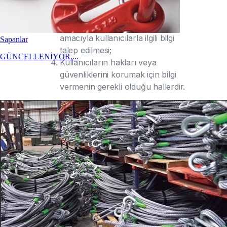
tarafından usulüne göre
yürütülen bir araştırma veya
soruşturmanın yürütümü
amacıyla kullanıcılarla ilgili bilgi
Sapanlar
talep edilmesi;
GÜNCELLENİYOR....
Kullanıcıların hakları veya
güvenliklerini korumak için bilgi
vermenin gerekli olduğu hallerdir.
TARAYICI ÇEREZLERİ
ÇETİN BALKAN A.Ş
, web sitesini
ziyaret eden kullanıcılar ve
kullanıcıların web sitesini kullanımı
hakkındaki bilgileri teknik bir iletişim
dosyası (Çerez-Cookie) kullanarak elde
edebilir. Bahsi geçen teknik iletişim
dosyaları, ana bellekte saklanmak
üzere bir internet sitesinin kullanıcının
tarayıcısına (browser) gönderdiği