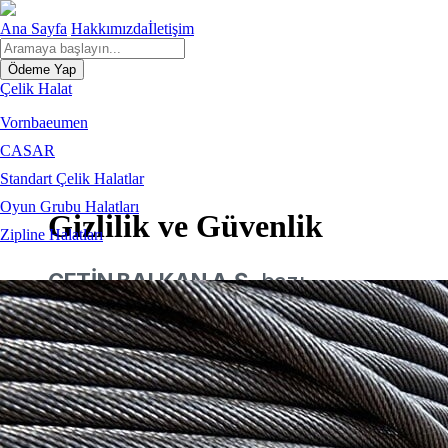
Ana Sayfa
Hakkımızda
İletişim
Ödeme Yap
Çelik Halat
Vornbaeumen
CASAR
Standart Çelik Halatlar
Oyun Grubu Halatları
Gizlilik ve Güvenlik
Zipline Halatları
ÇETİN BALKAN A.Ş
, bazı
dönemlerde müşterilerine ve
üyelerine çeşitli kampanya
bilgileri, yeni projeler hakkında
tanıtım metinleri ve promosyon
teklifleri göndererek kişisel veri