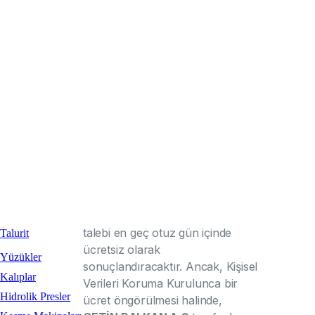
aktarılabilmektedir.
Kişisel Veri Sahibinin KVK
Kanunu’nun 11. maddesinde
Sayılan Hakları
Kişisel veri sahipleri olarak,
haklarınıza ilişkin taleplerinizi,
işbu Aydınlatma Metni’nde
aşağıda düzenlenen yöntemlerle
ÇETİN BALKAN A.Ş
’ye iletmeniz
durumunda
ÇETİN BALKAN
A.Ş
'nin talebin niteliğine göre
talebi en geç otuz gün içinde
Talurit
ücretsiz olarak
Yüzükler
sonuçlandıracaktır. Ancak, Kişisel
Kalıplar
Verileri Koruma Kurulunca bir
Hidrolik Presler
ücret öngörülmesi halinde,