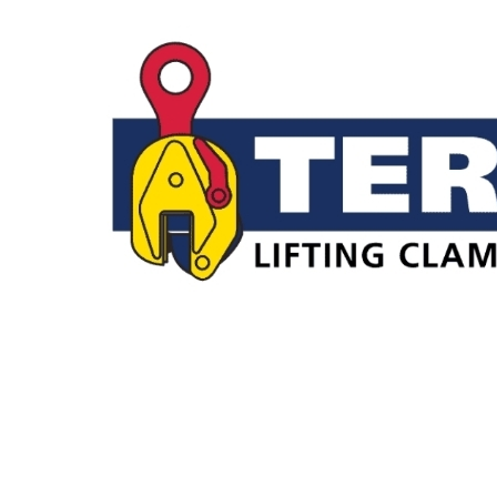
tarafından yapılması,
ÇETİN
BALKAN A.Ş
tarafından sunulan
ürün ve hizmetlerin sizlerin
beğeni, kullanım alışkanlıkları ve
ihtiyaçlarına göre özelleştirilerek
sizlere önerilmesi,
ÇETİN
BALKAN A.Ş
ve
ÇETİN BALKAN
A.Ş
ile iş ilişkisi içerisinde olan
kişilerin hukuki ve ticari
güvenliğinin temini
ÇETİN
BALKAN A.Ş
tarafından
yürütülen iletişime yönelik idari
operasyonlar, Şirkete ait
lokasyonların fiziksel güvenliğini
ve denetimini sağlamak, iş
ortağı/müşteri/tedarikçi (yetkili
veya çalışanları) değerlendirme
süreçleri, hukuki uyum süreci,
mali işler vb.),
ÇETİN BALKAN