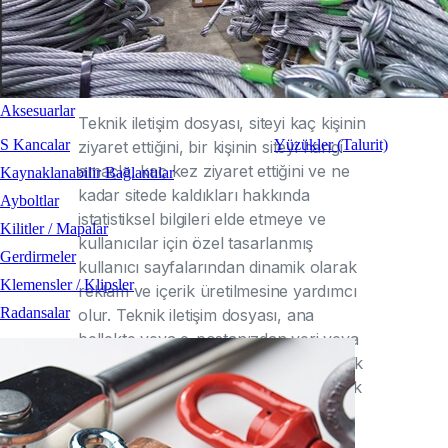
küçük metin dosyalarıdır. Teknik iletişim
dosyası site hakkında durum ve
tercihleri saklayarak İnternet'in
kullanımını kolaylaştırır.
Aksesuarlar
Teknik iletişim dosyası, siteyi kaç kişinin
S Kancalar
Yüzükler (Talurit)
ziyaret ettiğini, bir kişinin siteyi hangi
amaçla, kaç kez ziyaret ettiğini ve ne
Kaynaklanabilir Bağlantılar
kadar sitede kaldıkları hakkında
Ayboltlar
istatistiksel bilgileri elde etmeye ve
Kilitler / Mapalar
kullanıcılar için özel tasarlanmış
Gerdirmeler
kullanıcı sayfalarından dinamik olarak
Klemensler / Klipsler
reklam ve içerik üretilmesine yardımcı
Radansalar
olur. Teknik iletişim dosyası, ana
bellekte veya e-postanızdan veri veya
başkaca herhangi bir kişisel bilgi almak
için tasarlanmamıştır. Tarayıcıların pek
çoğu başta teknik iletişim dosyasını
kabul eder biçimde tasarlanmıştır