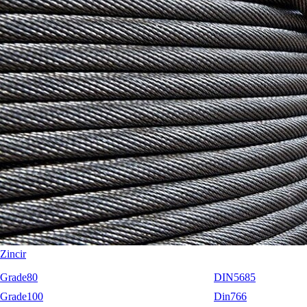
Lewis Zincir Gerdirme Grade70 Ekonomik
Lewis Zincir Gerdirme Grade100 EN12195-3
Lewis Katlanır Zincir Gerdirme Grade80 EN12195-3
Lewis Katlanır Zincir Gerdirme Grade100 EN12195-3
Sapanlar
Aksesuarlar
Codipro
Terrier
RopeBlock
Nemag
Talurit
Zincir
Grade80
DIN5685
Grade100
Din766