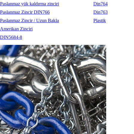
Paslanmaz yük kaldırma zinciri
Din764
Paslanmaz Zincir DIN766
Din763
Paslanmaz Zincir / Uzun Bakla
Plastik
Amerikan Zinciri
DIN5684-8