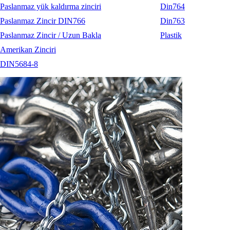
Paslanmaz yük kaldırma zinciri
Din764
Paslanmaz Zincir DIN766
Din763
Paslanmaz Zincir / Uzun Bakla
Plastik
Amerikan Zinciri
DIN5684-8