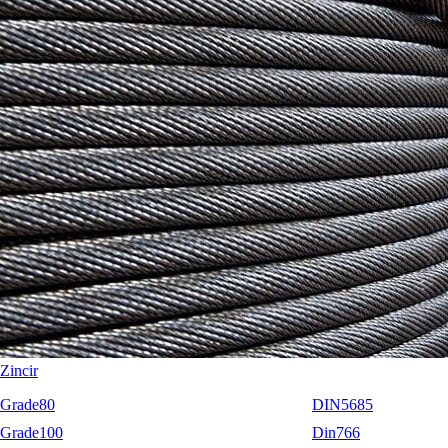
Lewis Zincir Gerdirme Grade70 Ekonomik
Lewis Zincir Gerdirme Grade100 EN12195-3
Lewis Katlanır Zincir Gerdirme Grade80 EN12195-3
Lewis Katlanır Zincir Gerdirme Grade100 EN12195-3
Sapanlar
Aksesuarlar
Codipro
Terrier
RopeBlock
Nemag
Talurit
Zincir
Grade80
DIN5685
Grade100
Din766