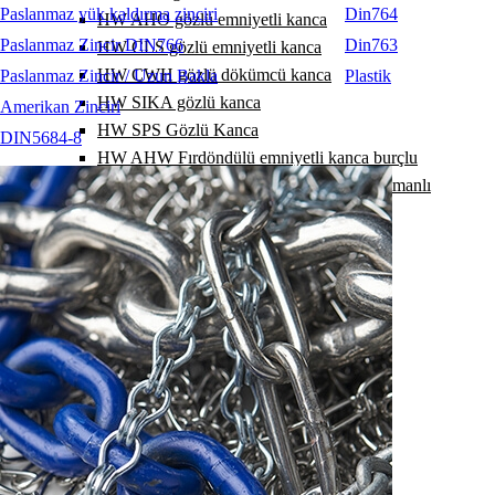
Paslanmaz yük kaldırma zinciri
Din764
HW AHO gözlü emniyetli kanca
Paslanmaz Zincir DIN766
Din763
HW CLS gözlü emniyetli kanca
HW CWH gözlü dökümcü kanca
Paslanmaz Zincir / Uzun Bakla
Plastik
HW SIKA gözlü kanca
Amerikan Zinciri
HW SPS Gözlü Kanca
DIN5684-8
HW AHW Fırdöndülü emniyetli kanca burçlu
HW AHW Fırdöndülü emniyetli kanca rulmanlı
HW WHS Fırdöndülü Kanca Burçlu
HW WHS fırdöndülü kanca Rulmanlı
HW KV ek kilit
HW RSK polyester sapan ek kilidi
HW VHG kısaltma kancası
HW VHO gözlü kısaltma kancası
HW VKH kısaltma kancası
HW VKF kısaltma kancası
HW VK kısaltma kancası
HW EKF kısaltma kancası
HW EKH kısaltma kancası