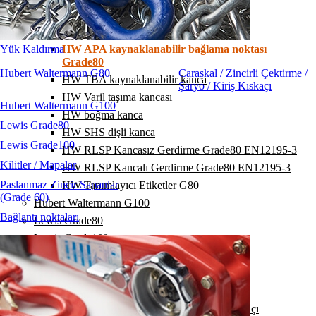
HW DVKF kısaltma kancası
HW KLW fırdöndü rulmanlı
Yük Kaldırma
HW APA kaynaklanabilir bağlama noktası
Grade80
Hubert Waltermann G80
Caraskal / Zincirli Çektirme /
HW TBA kaynaklanabilir kanca
Şaryo / Kiriş Kıskaçı
HW Varil taşıma kancası
Hubert Waltermann G100
HW boğma kanca
Lewis Grade80
HW SHS dişli kanca
Lewis Grade100
HW RLSP Kancasız Gerdirme Grade80 EN12195-3
Kilitler / Mapalar
HW RLSP Kancalı Gerdirme Grade80 EN12195-3
Paslanmaz Zincir Sapanlar
HW Tanımlayıcı Etiketler G80
(Grade 60)
Hubert Waltermann G100
Bağlantı noktaları
Lewis Grade80
Lewis Grade100
Kilitler / Mapalar
Paslanmaz Zincir Sapanlar (Grade 60)
Bağlantı noktaları
Caraskal / Zincirli Çektirme / Şaryo / Kiriş Kıskaçı