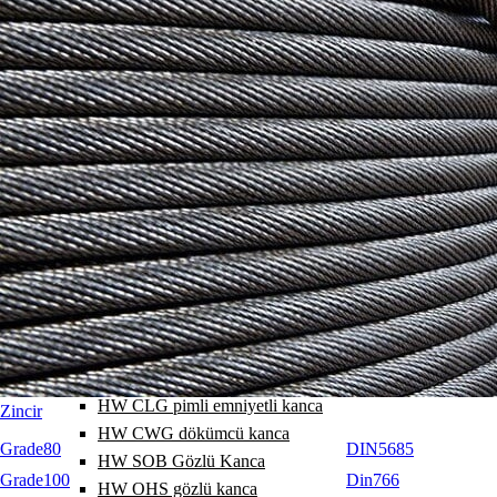
HW A halka 1-2 bacak
HW Halka grubu 3-4 bacak
HW SA25 geniş halka
HW SA16 geniş halka
HW A1 halka 1 bacak
HW A2 halka 2 bacak
HW A3 halka 3 bacak
HW A4 halka 4 bacak
HW EG sonlama halkası
HW SGB pimli kanca
HW GHK pimli kanca
HW GHS pimli kanca
HW SGCS pimli kanca
HW AHG pimli emniyetli kanca
HW CLG pimli emniyetli kanca
Zincir
HW CWG dökümcü kanca
Grade80
DIN5685
HW SOB Gözlü Kanca
Grade100
Din766
HW OHS gözlü kanca