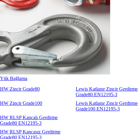
Yük Bağlama
Sapanlar
Aksesuarlar
Codipro
Terrier
RopeBlock
Nemag
Talurit
Yük Bağlama
HW Zincir Grade80
Lewis Katlanır Zincir Gerdirme
Grade80 EN12195-3
HW Zincir Grade100
Lewis Katlanır Zincir Gerdirme
Grade100 EN12195-3
HW RLSP Kancalı Gerdirme
Grade80 EN12195-3
HW RLSP Kancasız Gerdirme
Grade80 EN12195-3