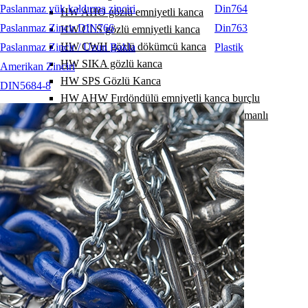
Paslanmaz yük kaldırma zinciri
Din764
HW AHO gözlü emniyetli kanca
Paslanmaz Zincir DIN766
Din763
HW CLS gözlü emniyetli kanca
HW CWH gözlü dökümcü kanca
Paslanmaz Zincir / Uzun Bakla
Plastik
HW SIKA gözlü kanca
Amerikan Zinciri
HW SPS Gözlü Kanca
DIN5684-8
HW AHW Fırdöndülü emniyetli kanca burçlu
HW AHW Fırdöndülü emniyetli kanca rulmanlı
HW WHS Fırdöndülü Kanca Burçlu
HW WHS fırdöndülü kanca Rulmanlı
HW KV ek kilit
HW RSK polyester sapan ek kilidi
HW VHG kısaltma kancası
HW VHO gözlü kısaltma kancası
HW VKH kısaltma kancası
HW VKF kısaltma kancası
HW VK kısaltma kancası
HW EKF kısaltma kancası
HW EKH kısaltma kancası