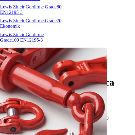
Lewis Zincir Gerdirme Grade80
EN12195-3
Lewis Zincir Gerdirme Grade70
Ekonomik
Lewis Zincir Gerdirme
Grade100 EN12195-3
HW CWG dökümcü kanca
İNDİR
Özellikler:
Üretici / Sertifikasyon:
Hubert Waltermann (Almanya)
Markalama:
H97 / HW / Ölçü / Üretim parti numarası
Malzeme:
Grade80
Emniyet Katsayısı:
4