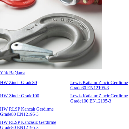
Sapanlar
Aksesuarlar
Codipro
Terrier
RopeBlock
Nemag
Talurit
Yük Bağlama
HW Zincir Grade80
Lewis Katlanır Zincir Gerdirme
Grade80 EN12195-3
HW Zincir Grade100
Lewis Katlanır Zincir Gerdirme
Grade100 EN12195-3
HW RLSP Kancalı Gerdirme
Grade80 EN12195-3
HW RLSP Kancasız Gerdirme
Grade80 EN12195-3