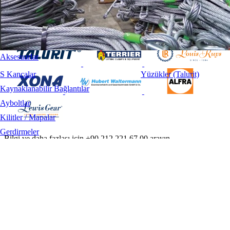
Aksesuarlar
S Kancalar
Yüzükler (Talurit)
Kaynaklanabilir Bağlantılar
Ayboltlar
Kilitler / Mapalar
Gerdirmeler
Bilgi ve daha fazlası için +90.212 221 67 00 arayın.
Klemensler / Klipsler
Hakkımızda
Radansalar
Ürünler
Markalar
İletişim
Kullanım Koşulları
Gizlilik ve Güvenlik
Tahsilat İade Politikası