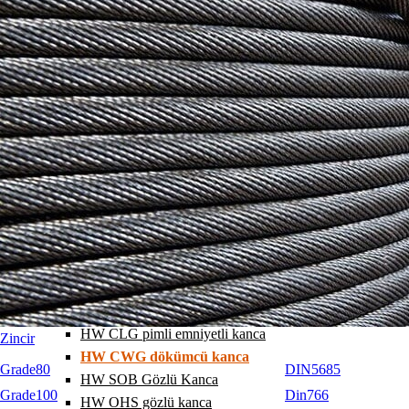
HW A halka 1-2 bacak
HW Halka grubu 3-4 bacak
HW SA25 geniş halka
HW SA16 geniş halka
HW A1 halka 1 bacak
HW A2 halka 2 bacak
HW A3 halka 3 bacak
HW A4 halka 4 bacak
HW EG sonlama halkası
HW SGB pimli kanca
HW GHK pimli kanca
HW GHS pimli kanca
HW SGCS pimli kanca
HW AHG pimli emniyetli kanca
HW CLG pimli emniyetli kanca
Zincir
HW CWG dökümcü kanca
Grade80
DIN5685
HW SOB Gözlü Kanca
Grade100
Din766
HW OHS gözlü kanca