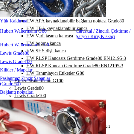
HW DVKF kısaltma kancası
HW KLW fırdöndü rulmanlı
Yük Kaldırma
HW APA kaynaklanabilir bağlama noktası Grade80
HW TBA kaynaklanabilir kanca
Hubert Waltermann G80
Caraskal / Zincirli Çektirme /
HW Varil taşıma kancası
Şaryo / Kiriş Kıskaçı
HW boğma kanca
Hubert Waltermann G100
HW SHS dişli kanca
Lewis Grade80
HW RLSP Kancasız Gerdirme Grade80 EN12195-3
Lewis Grade100
HW RLSP Kancalı Gerdirme Grade80 EN12195-3
Kilitler / Mapalar
HW Tanımlayıcı Etiketler G80
Paslanmaz Zincir Sapanlar
Hubert Waltermann G100
(Grade 60)
Lewis Grade80
Bağlantı noktaları
Lewis Grade100
Kilitler / Mapalar
Paslanmaz Zincir Sapanlar (Grade 60)
Bağlantı noktaları
Caraskal / Zincirli Çektirme / Şaryo / Kiriş Kıskaçı
Yük Bağlama