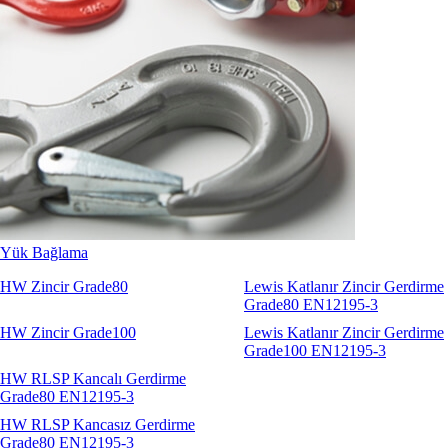
Yük Bağlama
HW Zincir Grade80
Lewis Katlanır Zincir Gerdirme
Grade80 EN12195-3
HW Zincir Grade100
Lewis Katlanır Zincir Gerdirme
Grade100 EN12195-3
HW RLSP Kancalı Gerdirme
Grade80 EN12195-3
HW RLSP Kancasız Gerdirme
Grade80 EN12195-3