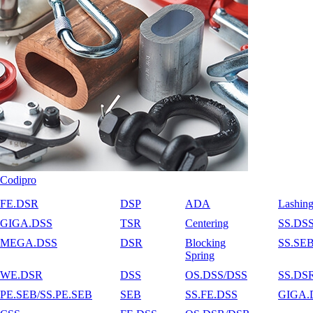
Codipro
FE.DSR
DSP
ADA
Lashin
GIGA.DSS
TSR
Centering
SS.DS
MEGA.DSS
DSR
Blocking
SS.SE
Spring
WE.DSR
DSS
OS.DSS/DSS
SS.DS
PE.SEB/SS.PE.SEB
SEB
SS.FE.DSS
GIGA.