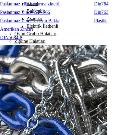
Sahne
Paslanmaz yük kaldırma zinciri
Din764
Balıkçılık
Paslanmaz Zincir DIN766
Din763
Asansör
Paslanmaz Zincir / Uzun Bakla
Plastik
Elektrik İletkenli
Amerikan Zinciri
Oyun Grubu Halatları
DIN5684-8
Zipline Halatları
Zincir
Yük Kaldırma
Yük Bağlama
Sapanlar
Aksesuarlar
Codipro
Terrier
RopeBlock
Nemag
Talurit