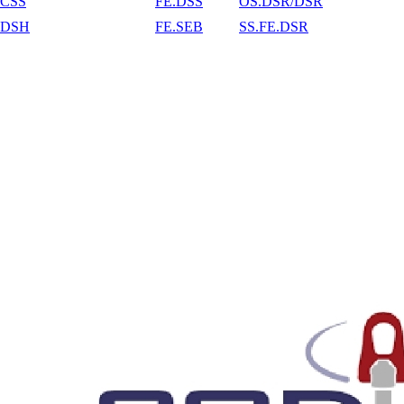
CSS
FE.DSS
OS.DSR/DSR
DSH
FE.SEB
SS.FE.DSR