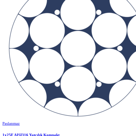
Paslanmaz
1x25F AISI316 Yatçılık Kompakt