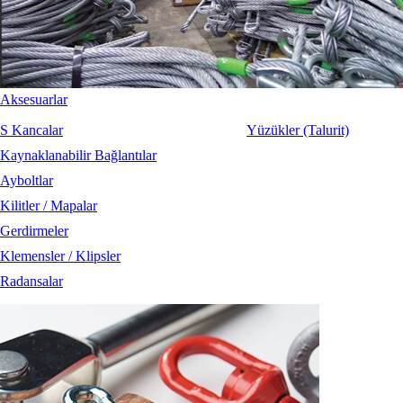
Aksesuarlar
S Kancalar
Yüzükler (Talurit)
Kaynaklanabilir Bağlantılar
Ayboltlar
Kilitler / Mapalar
Gerdirmeler
Klemensler / Klipsler
Radansalar