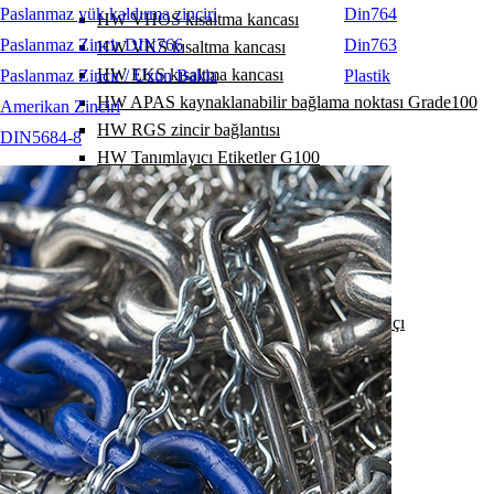
Paslanmaz yük kaldırma zinciri
Din764
HW VHOS kısaltma kancası
Paslanmaz Zincir DIN766
Din763
HW VKS kısaltma kancası
HW EKS kısaltma kancası
Paslanmaz Zincir / Uzun Bakla
Plastik
HW APAS kaynaklanabilir bağlama noktası Grade100
Amerikan Zinciri
HW RGS zincir bağlantısı
DIN5684-8
HW Tanımlayıcı Etiketler G100
Lewis Grade80
Lewis Grade100
Kilitler / Mapalar
Paslanmaz Zincir Sapanlar (Grade 60)
Bağlantı noktaları
Caraskal / Zincirli Çektirme / Şaryo / Kiriş Kıskaçı
Yük Bağlama
Sapanlar
Aksesuarlar
Codipro
Terrier
RopeBlock