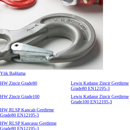
Yük Bağlama
HW Zincir Grade80
Lewis Katlanır Zincir Gerdirme
Grade80 EN12195-3
HW Zincir Grade100
Lewis Katlanır Zincir Gerdirme
Grade100 EN12195-3
HW RLSP Kancalı Gerdirme
Grade80 EN12195-3
HW RLSP Kancasız Gerdirme
Grade80 EN12195-3