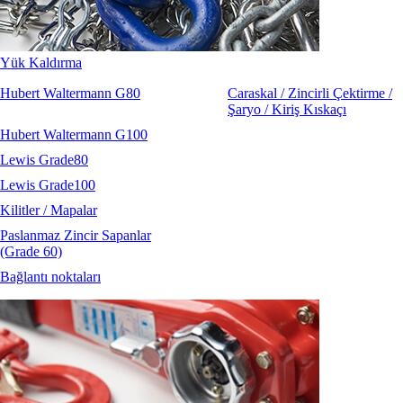
Nemag
Talurit
Yük Kaldırma
Hubert Waltermann G80
Caraskal / Zincirli Çektirme /
Şaryo / Kiriş Kıskaçı
Hubert Waltermann G100
Lewis Grade80
Lewis Grade100
Kilitler / Mapalar
Paslanmaz Zincir Sapanlar
(Grade 60)
Bağlantı noktaları