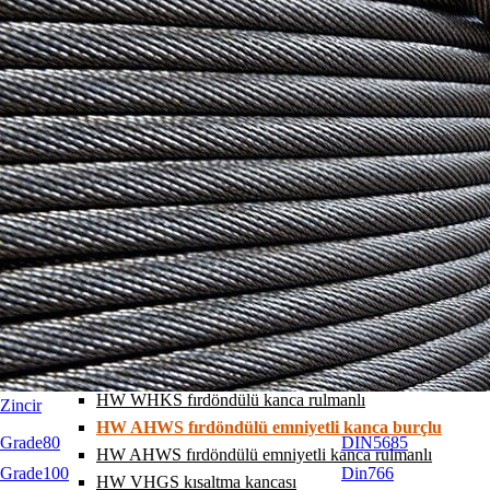
HW AGOS halka 3-4 bacak
HW SAOS geniş halka
HW SAGOS geniş halka
HW Halka AKS 1 bacak
HW Halka AKS 2 bacak
HW Halka AKS 4 bacak
HW SGBS Pimli Kanca
HW GHKS pimli kanca
HW AHGS pimli kilitli kanca
HW SOBS Gözlü Kanca
HW OHKS gözlü kanca
HW AHOS gözlü kilitli kanca
HW CWHS gözlü dökümcü kanca
HW WHKS Fırdöndülü kanca burçlu
HW WHKS fırdöndülü kanca rulmanlı
Zincir
HW AHWS fırdöndülü emniyetli kanca burçlu
Grade80
DIN5685
HW AHWS fırdöndülü emniyetli kanca rulmanlı
Grade100
Din766
HW VHGS kısaltma kancası