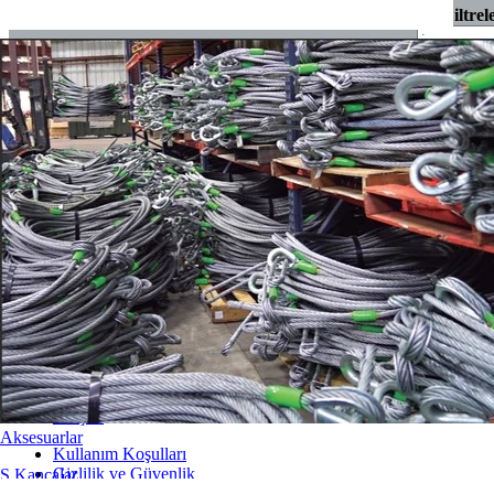
Kapasite (Çift)
b
d
l
m
t
Ağırlık
Filtrel
kg
mm
mm
mm
mm
mm
kg / adet
Kapasite (Çift)
b
1000
40
17
121
35
93
1,4
Bilgi ve daha fazlası için +90.212 221 67 00 arayın.
Hakkımızda
Ürünler
Markalar
İletişim
Aksesuarlar
Kullanım Koşulları
Gizlilik ve Güvenlik
S Kancalar
Tahsilat İade Politikası