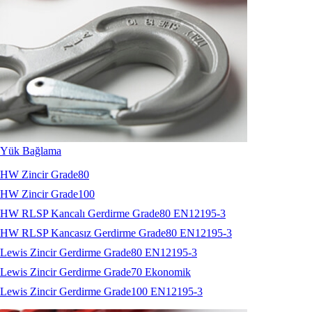
Sapanlar
Aksesuarlar
Codipro
Terrier
RopeBlock
Nemag
Talurit
Yük Bağlama
HW Zincir Grade80
HW Zincir Grade100
HW RLSP Kancalı Gerdirme Grade80 EN12195-3
HW RLSP Kancasız Gerdirme Grade80 EN12195-3
Lewis Zincir Gerdirme Grade80 EN12195-3
Lewis Zincir Gerdirme Grade70 Ekonomik
Lewis Zincir Gerdirme Grade100 EN12195-3