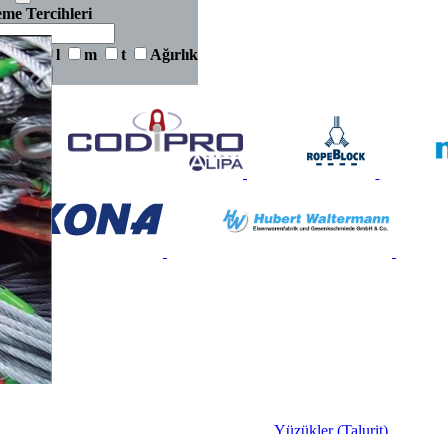
eme Tercihleri
d
l
m
t
Ağırlık
Temizle
Yüzükler (Talurit)