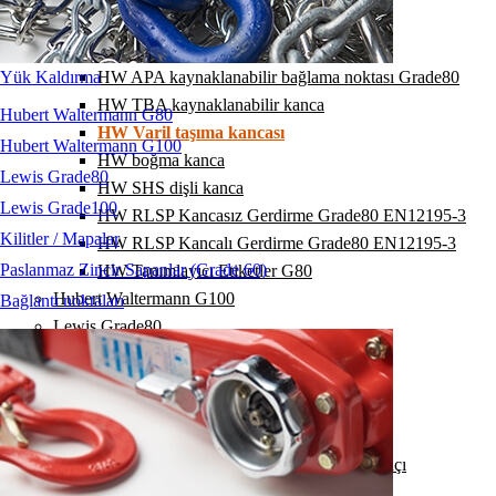
HW DVKF kısaltma kancası
HW KLW fırdöndü rulmanlı
Yük Kaldırma
HW APA kaynaklanabilir bağlama noktası Grade80
HW TBA kaynaklanabilir kanca
Hubert Waltermann G80
HW Varil taşıma kancası
Hubert Waltermann G100
HW boğma kanca
Lewis Grade80
HW SHS dişli kanca
Lewis Grade100
HW RLSP Kancasız Gerdirme Grade80 EN12195-3
Kilitler / Mapalar
HW RLSP Kancalı Gerdirme Grade80 EN12195-3
Paslanmaz Zincir Sapanlar (Grade 60)
HW Tanımlayıcı Etiketler G80
Hubert Waltermann G100
Bağlantı noktaları
Lewis Grade80
Lewis Grade100
Kilitler / Mapalar
Paslanmaz Zincir Sapanlar (Grade 60)
Bağlantı noktaları
Caraskal / Zincirli Çektirme / Şaryo / Kiriş Kıskaçı
Yük Bağlama