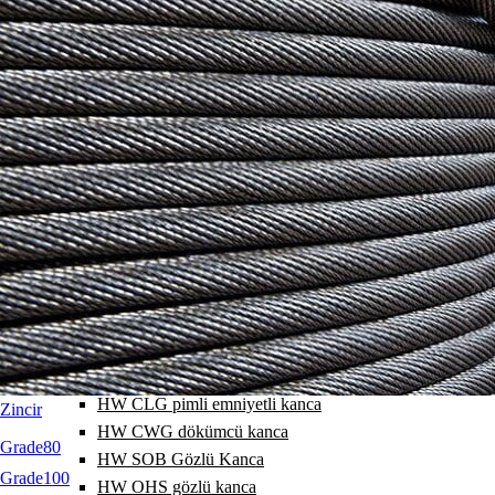
HW A halka 1-2 bacak
HW Halka grubu 3-4 bacak
HW SA25 geniş halka
HW SA16 geniş halka
HW A1 halka 1 bacak
HW A2 halka 2 bacak
HW A3 halka 3 bacak
HW A4 halka 4 bacak
HW EG sonlama halkası
HW SGB pimli kanca
HW GHK pimli kanca
HW GHS pimli kanca
HW SGCS pimli kanca
HW AHG pimli emniyetli kanca
HW CLG pimli emniyetli kanca
Zincir
HW CWG dökümcü kanca
Grade80
HW SOB Gözlü Kanca
Grade100
HW OHS gözlü kanca