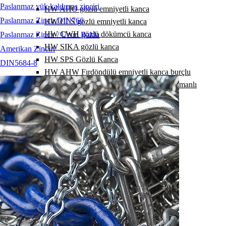
Paslanmaz yük kaldırma zinciri
HW AHO gözlü emniyetli kanca
Paslanmaz Zincir DIN766
HW CLS gözlü emniyetli kanca
HW CWH gözlü dökümcü kanca
Paslanmaz Zincir / Uzun Bakla
HW SIKA gözlü kanca
Amerikan Zinciri
HW SPS Gözlü Kanca
DIN5684-8
HW AHW Fırdöndülü emniyetli kanca burçlu
HW AHW Fırdöndülü emniyetli kanca rulmanlı
HW WHS Fırdöndülü Kanca Burçlu
HW WHS fırdöndülü kanca Rulmanlı
HW KV ek kilit
HW RSK polyester sapan ek kilidi
HW VHG kısaltma kancası
HW VHO gözlü kısaltma kancası
HW VKH kısaltma kancası
HW VKF kısaltma kancası
HW VK kısaltma kancası
HW EKF kısaltma kancası
HW EKH kısaltma kancası