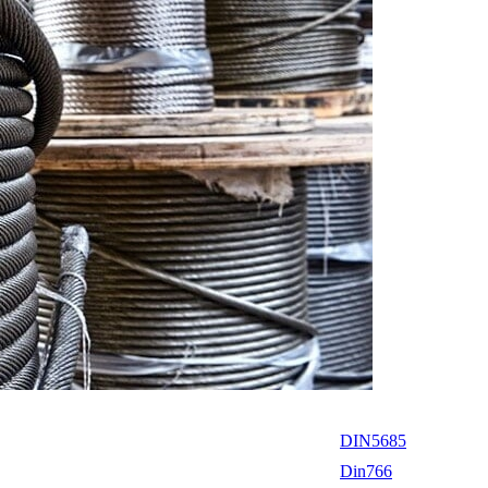
DIN5685
Din766